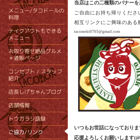
当店はこの二種類のバナーを
メニュー/タコドールの
ご自由にお持ち帰りください(
料理
相互リンクにご興味のある
テイクアウトもできる
tacomeki0705@gmail.com
メニュー
お取り寄せ絶品グルメ
＊通販ページ
コンセプト / スタッフ
紹介
店長しげちゃんブログ
店舗情報
トウガラシ語録
いつもお世話になっておりま
ご協力/リンク
応援よろしくお願いします(@^^