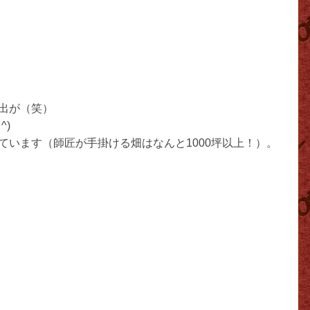
出が（笑）
^)
います（師匠が手掛ける畑はなんと1000坪以上！）。