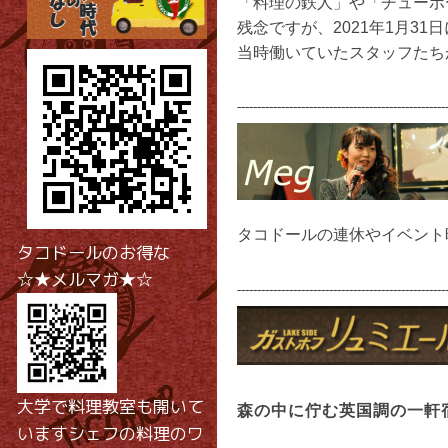
「料理の鉄人」や「チューボ
残念ですが、2021年1月31
当時働いていたスタッフたちが
----------------------------------------------------
タコドールの連休やイベント時
タコドールのお得な
☆★メルマガ★☆
----------------------------------------------------
大学で料理教室も開いて
森の中に佇む英国調の一軒
いますシェフの料理のワ