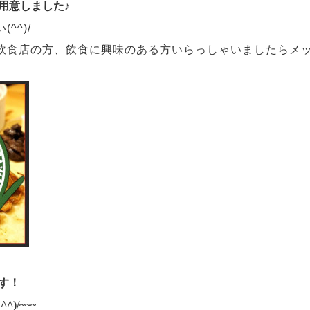
用意しました♪
^^)/
飲食店の方、飲食に興味のある方いらっしゃいましたら
メ
す！
)/~~~